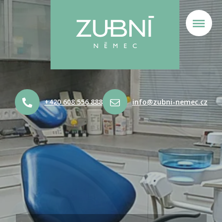
+420 608 556 888
info@zubni-nemec.cz
PROFESIONÁLNÍ A KOMFORTNÍ
STOMATOLOGICKÉ OŠETŘENÍ
S INDIVIDUÁLNÍM PŘÍSTUPEM