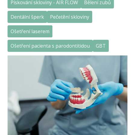
Pískování skloviny - AIR FLOW
Bělení zubů
Dentální šperk
Pečetění skloviny
Ošetření laserem
Ošetření pacienta s parodontitidou
GBT