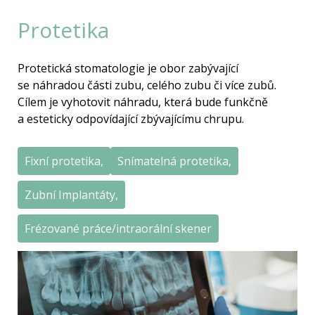
Protetika
Protetická stomatologie je obor zabývající
se náhradou části zubu, celého zubu či více zubů.
Cílem je vyhotovit náhradu, která bude funkčně
a esteticky odpovídající zbývajícímu chrupu.
Fixní protetika,
Snímatelná protetika,
Zubní Implantáty,
Frézované práce/intraorální skener